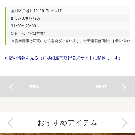
品川区戸越1-19-18 TKビル1F

☎ 03-3787-7207

11:00〜20:00

定休：火（祝は営業）

※営業情報は変更になる場合がございます。最新情報は店舗にお問い合わせ
お店の情報を見る（戸越銀座商店街公式サイトに移動します）
PREV
NEXT
おすすめアイテム
Next