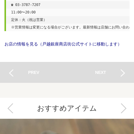
☎ 03-3787-7207

11:00〜20:00

定休：火（祝は営業）

※営業情報は変更になる場合がございます。最新情報は店舗にお問い合わせ
お店の情報を見る（戸越銀座商店街公式サイトに移動します）
PREV
NEXT
おすすめアイテム
Next